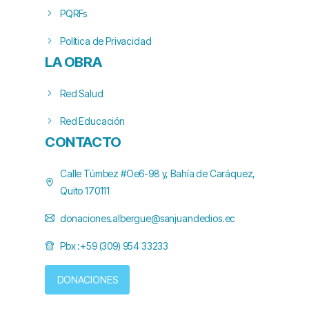
PQRFs
Política de Privacidad
LA OBRA
Red Salud
Red Educación
CONTACTO
Calle Túmbez #Oe6-98 y, Bahía de Caráquez,
Quito 170111
donaciones.albergue@sanjuandedios.ec
Pbx :+59 (309) 954 33233
DONACIONES